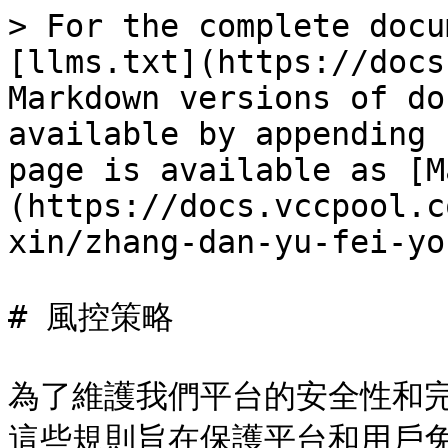
> For the complete docu
[llms.txt](https://docs
Markdown versions of do
available by appending 
page is available as [M
(https://docs.vccpool.c
xin/zhang-dan-yu-fei-yo
# 風控策略

為了維護我們平台的安全性和
這些規則旨在保護平台和用戶