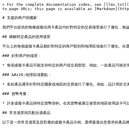
> For the complete documentation index, see [llms.txt](
to page URLs; this page is available as [Markdown](http
# 支援的商戶與國家

我們平台提供的每種虛擬信用卡產品均針對特定的交易場景進行了優化，無論
## 瞭解特定產品的使用場景

平台上的每個虛擬卡產品都針對特定的商戶類別和地理區域進行了優化。在選
### 針對商戶的場景：

* 每張虛擬卡產品可能支持特定的商戶或交易類型。例如，一款產品可能非
### &#x20;地理區域重點：

* 各款產品通常針對特定國家或地區的交易進行了優化。例如，設計用於北
### 貨幣考量：

* 許多虛擬卡產品與特定貨幣掛鉤。在其貨幣被廣泛接受的地區使用該卡可
## 常見場景與匹配合適產品

以下是一些常見場景及其對應的虛擬卡產品示例。選擇最適合您需求的產品將