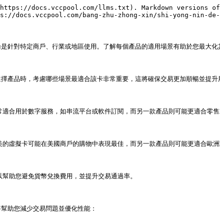
https://docs.vccpool.com/llms.txt). Markdown versions of
s://docs.vccpool.com/bang-zhu-zhong-xin/shi-yong-nin-de-
是針對特定商戶、行業或地區使用。了解每個產品的適用場景有助於您最大化其
擇產品時，考慮哪些場景最適合該卡非常重要，這將確保交易更加順暢並提升用
常適合用於數字服務，如串流平台或軟件訂閱，而另一款產品則可能更適合零售
美的虛擬卡可能在美國商戶的購物中表現最佳，而另一款產品則可能更適合歐洲
以幫助您避免貨幣兌換費用，並提升交易通過率。

幫助您減少交易問題並優化性能：
