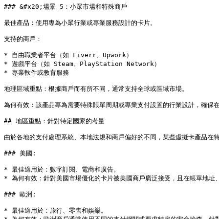
### &#x20;場景 5：小眾市場和特殊商戶

最佳產品：使用專為小眾行業或專業服務設計的卡片。

支持的商戶：

* 自由職業者平台（如 Fiverr、Upwork）

* 遊戲平台（如 Steam、PlayStation Network）

* 專業軟件或教育服務

地理區域重點：根據商戶而有所不同，通常支持全球或區域市場。

為何有效：該產品專為需要特殊賬單周期或專業支付設置的行業設計，確保在
## 地區重點：針對特定國家的考量

由於各地的支付處理系統、本地法規和商戶偏好的不同，某些虛擬卡產品在特
### 美國:

* 最佳適用於：數字訂閱、電商和廣告。

* 為何有效：針對美國市場優化的卡片被美國商戶廣泛接受，且在帳單地址、
### 歐洲:

* 最佳適用於：旅行、零售和娛樂。
