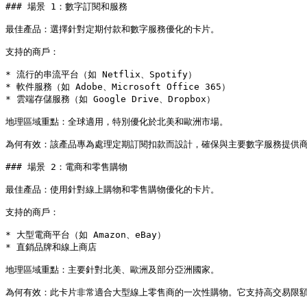
### 場景 1：數字訂閱和服務

最佳產品：選擇針對定期付款和數字服務優化的卡片。

支持的商戶：

* 流行的串流平台（如 Netflix、Spotify）

* 軟件服務（如 Adobe、Microsoft Office 365）

* 雲端存儲服務（如 Google Drive、Dropbox）

地理區域重點：全球適用，特別優化於北美和歐洲市場。

為何有效：該產品專為處理定期訂閱扣款而設計，確保與主要數字服務提供商
### 場景 2：電商和零售購物

最佳產品：使用針對線上購物和零售購物優化的卡片。

支持的商戶：

* 大型電商平台（如 Amazon、eBay）

* 直銷品牌和線上商店

地理區域重點：主要針對北美、歐洲及部分亞洲國家。

為何有效：此卡片非常適合大型線上零售商的一次性購物。它支持高交易限額