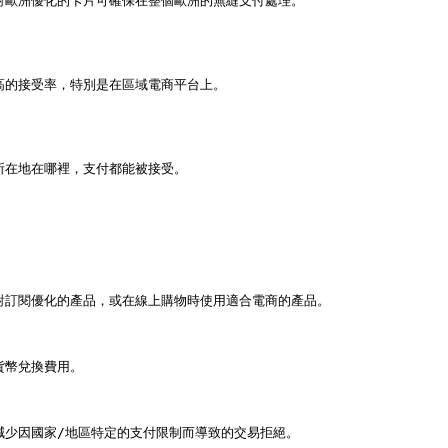
對歐洲優化的卡片可確保在整個歐洲的無縫支付處理。

的接受率，特別是在區域電商平台上。

在地在哪裡，支付都能被接受。

對訂閱優化的產品，或在線上購物時使用適合電商的產品。

幣兌換費用。

少因國家/地區特定的支付限制而導致的交易拒絕。
