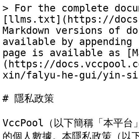
> For the complete docu
[llms.txt](https://docs
Markdown versions of do
available by appending 
page is available as [M
(https://docs.vccpool.c
xin/falyu-he-gui/yin-si
# 隱私政策

VccPool（以下簡稱「本平
的個人數據。本隱私政策（以