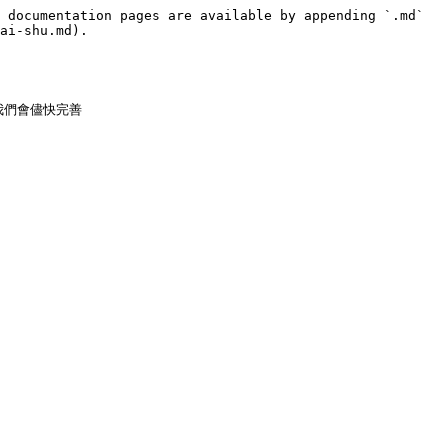
 documentation pages are available by appending `.md` 
ai-shu.md).

們會儘快完善
